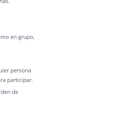
nas.
como en grupo,
quier persona
a participar.
orden de