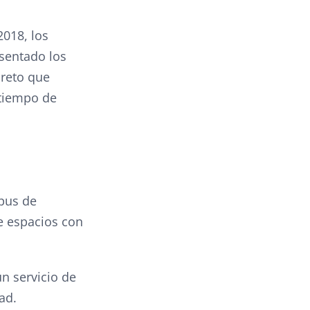
018, los
esentado los
 reto que
 tiempo de
pus de
de espacios con
un servicio de
ad.