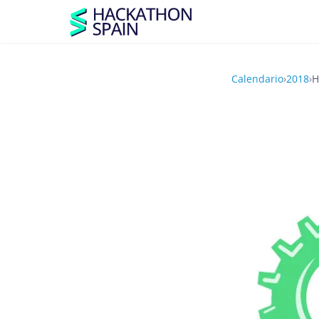
Calendario
›
2018
›
H