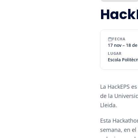
Hack
FECHA
17 nov – 18 d
LUGAR
Escola Politècn
La HackEPS es 
de la Universi
Lleida.
Esta Hackatho
semana, en el 