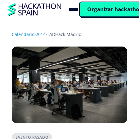
Organizar hackath
Calendario
›
2014
›
TADHack Madrid
EVENTO PASADO