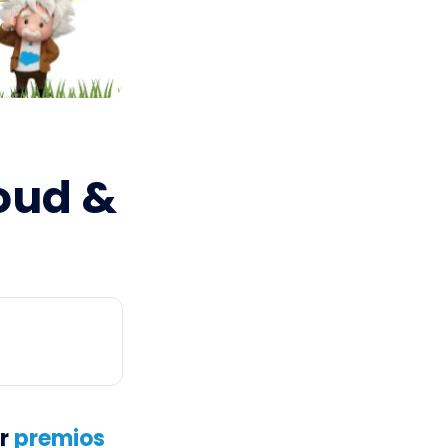
oud &
ar
premios