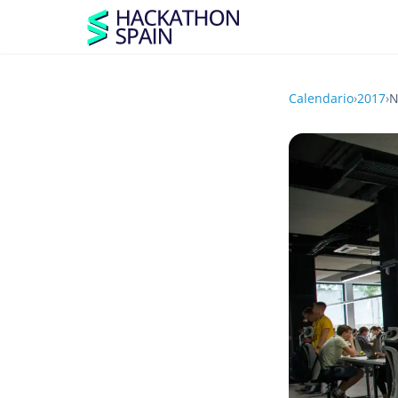
Calendario
›
2017
›
N