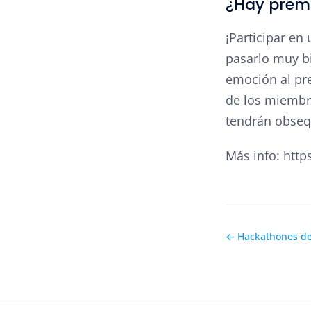
¿Hay premi
¡Participar en
pasarlo muy b
emoción al pr
de los miembr
tendrán obsequ
Más info: htt
← Hackathones d