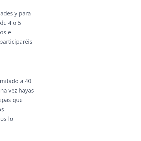
dades y para
de 4 o 5
nos e
participaréis
imitado a 40
Una vez hayas
sepas que
os
nos lo