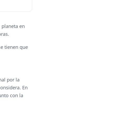
 planeta en
oras.
se tienen que
al por la
considera. En
unto con la