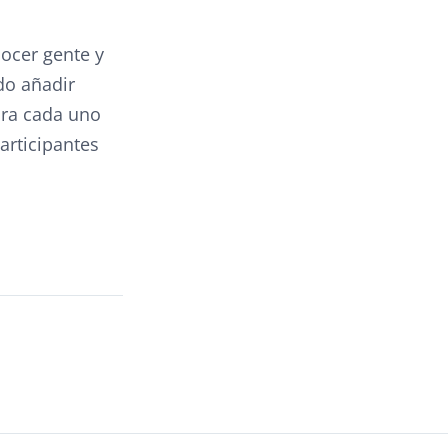
nocer gente y
do añadir
ara cada uno
rticipantes