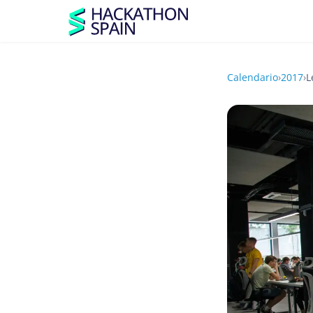
Calendario
›
2017
›
L