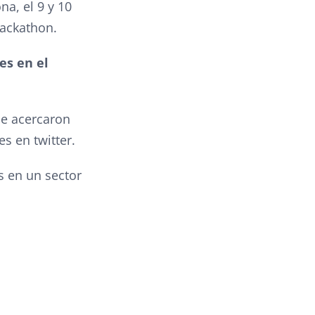
na, el 9 y 10
hackathon.
es en el
se acercaron
s en twitter.
s en un sector