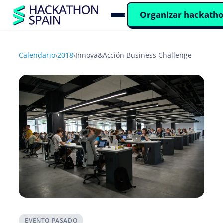
Organizar hackath
Calendario
›
2018
›
Innova&Acción Business Challenge
EVENTO PASADO