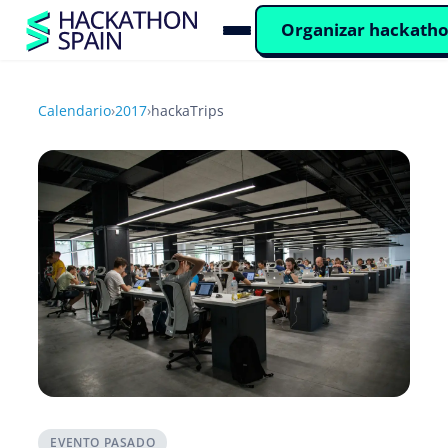
Organizar hackath
Calendario
›
2017
›
hackaTrips
EVENTO PASADO