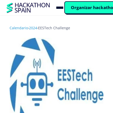
Organizar hackath
Calendario
›
2024
›
EESTech Challenge