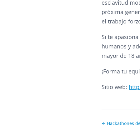
esclavitud mod
próxima gener
el trabajo for
Si te apasiona 
humanos y ade
mayor de 18 añ
¡Forma tu equi
Sitio web:
htt
← Hackathones d