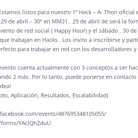
 Estamos listos para nuestro 1ª Hack – A- Thon oficial e
29 de abril – 30º en MM31 . 29 de abril de será la fo
vento de red social ( Happy Hour) y el sábado , 30 de
ue trabajan en Hacks . Los invito a inscribirse y parti
rfecto para trabajar en red con los desarrolladores 
evento cuenta actualmente con 3 conceptos a ser ha
ndo 2 más. Por lo tanto, puede ponerse en contacto
idea!
pto, Aplicación, Resultados, Escalabilidad)
.facebook.com/events/487695348105055/
gl/forms/YAclQhZduU